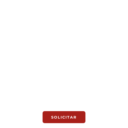
VISITA GUIADA A XÀTIVA
Completo recorrido a pie por una ciudad de origen
íbero declarada conjunto histórico-artístico
SOLICITAR